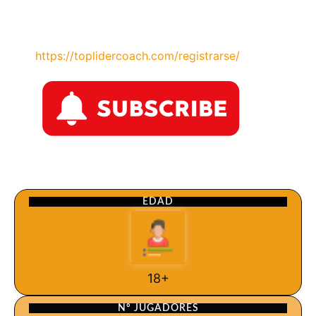
https://toplidercoach.com/registrarse/
EDAD
18+
Nº JUGADORES